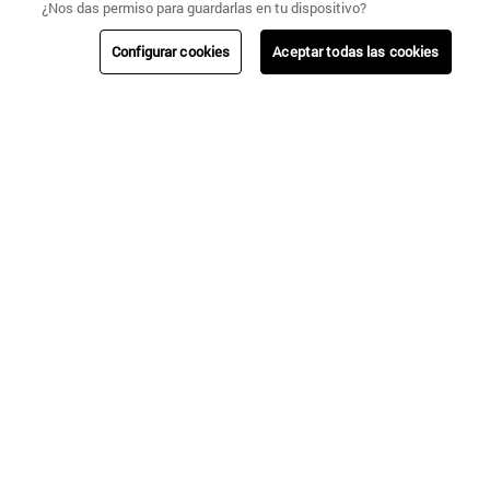
¿Nos das permiso para guardarlas en tu dispositivo?
Configurar cookies
Aceptar todas las cookies
+
CENCOSUD
TARJETA CENCOSUD
SEGURO CENCOSUD
VENTA EMPRESA
PARIS
EASY
JUMBO
SANTA ISABEL
SIGUENOS
#UMBRALECHILE