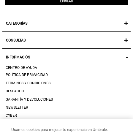
ENVIAR
+
CATEGORÍAS
NEW IN!
+
CONSULTAS
MUJER
KIDS
MIS PEDIDOS
-
INFORMACIÓN
ACCESORIOS
SEGUIR MI PEDIDO
CALZADO
CENTRO DE AYUDA
DESCARGA TU BOLETA AQUÍ
SALE
POLÍTICA DE PRIVACIDAD
MIS FAVORITOS
TÉRMINOS Y CONDICIONES
GUÍA DE TALLAS
DESPACHO
CONTACTANOS
GARANTÍA Y DEVOLUCIONES
TIENDAS
NEWSLETTER
PREGUNTAS FRECUENTES
CYBER
BASES LEGALES RULETA
Usamos cookies para mejorar tu experiencia en Umbrale.
CÓDIGO DE ÉTICA