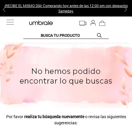
¡RECIBE EL MISMO DÍA! Comprando hoy antes de las 12:00 pm con despacho
Sameday.
BUSCA TU PRODUCTO
TÉRMINOS MÁS BUSCADOS
1
.
jeans pantalones
2
.
sweter
3
.
poleras mujer
4
.
gamulan
5
.
botas
6
.
botin
Por favor
realiza tu búsqueda nuevamente
o revisa las siguientes
7
.
cafe
sugerencias:
8
.
collar