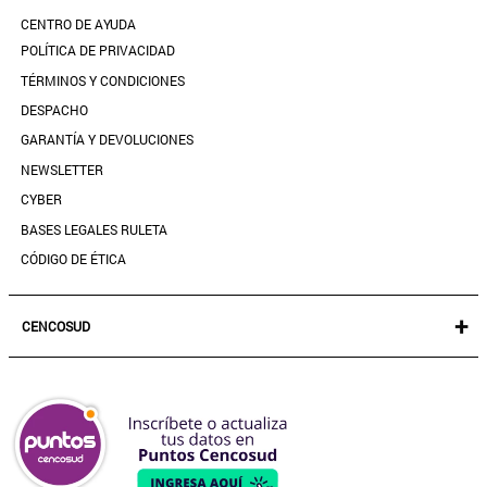
CALZADO
CENTRO DE AYUDA
DESCARGA TU BOLETA AQUÍ
SALE
POLÍTICA DE PRIVACIDAD
MIS FAVORITOS
TÉRMINOS Y CONDICIONES
GUÍA DE TALLAS
DESPACHO
CONTACTANOS
GARANTÍA Y DEVOLUCIONES
TIENDAS
NEWSLETTER
PREGUNTAS FRECUENTES
CYBER
BASES LEGALES RULETA
CÓDIGO DE ÉTICA
+
CENCOSUD
TARJETA CENCOSUD
SEGURO CENCOSUD
VENTA EMPRESA
PARIS
EASY