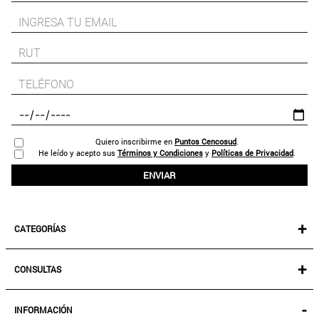
Quiero inscribirme en
Puntos Cencosud
.
He leído y acepto sus
Términos y Condiciones
y
Políticas de Privacidad
.
ENVIAR
+
CATEGORÍAS
NEW IN!
+
CONSULTAS
MUJER
KIDS
MIS PEDIDOS
-
INFORMACIÓN
ACCESORIOS
SEGUIR MI PEDIDO