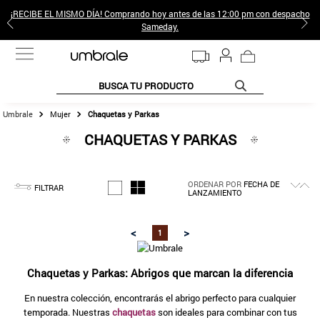
¡RECIBE EL MISMO DÍA! Comprando hoy antes de las 12:00 pm con despacho
Sameday.
BUSCA TU PRODUCTO
Mujer
Chaquetas y Parkas
TÉRMINOS MÁS BUSCADOS
CHAQUETAS Y PARKAS
1
.
jeans pantalones
2
.
gamulan
ORDENAR POR
FECHA DE
3
.
sweter
FILTRAR
LANZAMIENTO
4
.
botas
<
>
1
5
.
poleras mujer
6
.
botin
Chaquetas y Parkas: Abrigos que marcan la diferencia
7
.
cafe
En nuestra colección, encontrarás el abrigo perfecto para cualquier
temporada. Nuestras
chaquetas
son ideales para combinar con tus
8
.
collar