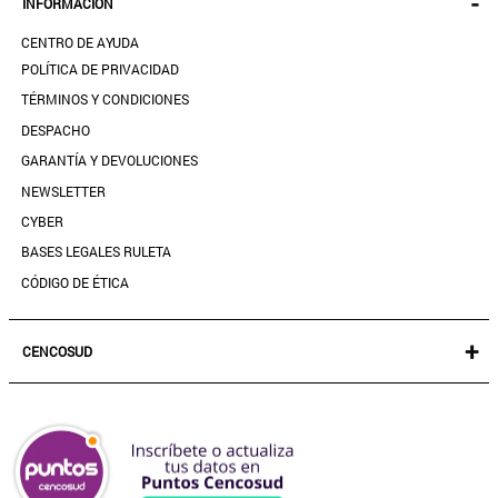
-
INFORMACIÓN
ACCESORIOS
SEGUIR MI PEDIDO
CALZADO
CENTRO DE AYUDA
DESCARGA TU BOLETA AQUÍ
SALE
POLÍTICA DE PRIVACIDAD
MIS FAVORITOS
TÉRMINOS Y CONDICIONES
GUÍA DE TALLAS
DESPACHO
CONTACTANOS
GARANTÍA Y DEVOLUCIONES
TIENDAS
NEWSLETTER
PREGUNTAS FRECUENTES
CYBER
BASES LEGALES RULETA
CÓDIGO DE ÉTICA
+
CENCOSUD
TARJETA CENCOSUD
SEGURO CENCOSUD
VENTA EMPRESA
PARIS