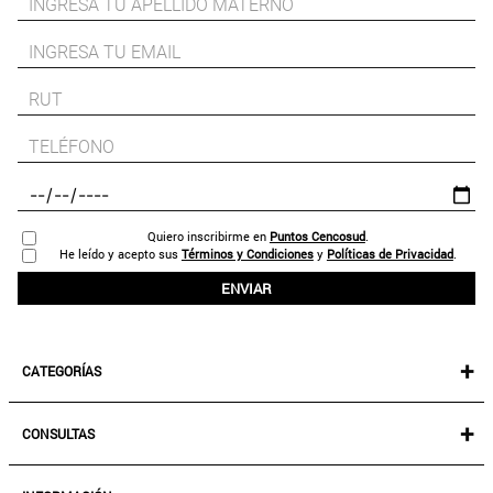
Quiero inscribirme en
Puntos Cencosud
.
He leído y acepto sus
Términos y Condiciones
y
Políticas de Privacidad
.
ENVIAR
+
CATEGORÍAS
NEW IN!
+
CONSULTAS
MUJER
KIDS
MIS PEDIDOS