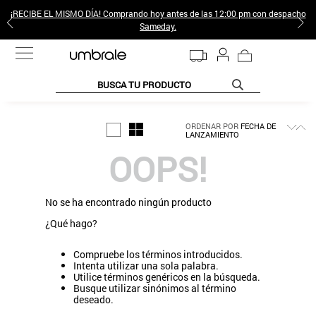
¡RECIBE EL MISMO DÍA! Comprando hoy antes de las 12:00 pm con despacho
Sameday.
BUSCA TU PRODUCTO
TÉRMINOS MÁS BUSCADOS
ORDENAR POR
FECHA DE
LANZAMIENTO
1
.
jeans pantalones
OOPS!
2
.
poleras mujer
3
.
sweter
No se ha encontrado ningún producto
4
.
gamulan
¿Qué hago?
5
.
botas
Compruebe los términos introducidos.
6
.
botin
Intenta utilizar una sola palabra.
Utilice términos genéricos en la búsqueda.
7
.
cafe
Busque utilizar sinónimos al término
deseado.
8
.
collar