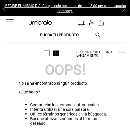
¡RECIBE EL MISMO DÍA! Comprando hoy antes de las 12:00 pm con despacho
Sameday.
BUSCA TU PRODUCTO
TÉRMINOS MÁS BUSCADOS
ORDENAR POR
FECHA DE
LANZAMIENTO
1
.
jeans pantalones
OOPS!
2
.
sweter
3
.
poleras mujer
No se ha encontrado ningún producto
4
.
gamulan
¿Qué hago?
5
.
botas
Compruebe los términos introducidos.
6
.
botin
Intenta utilizar una sola palabra.
Utilice términos genéricos en la búsqueda.
7
.
cafe
Busque utilizar sinónimos al término
deseado.
8
.
collar