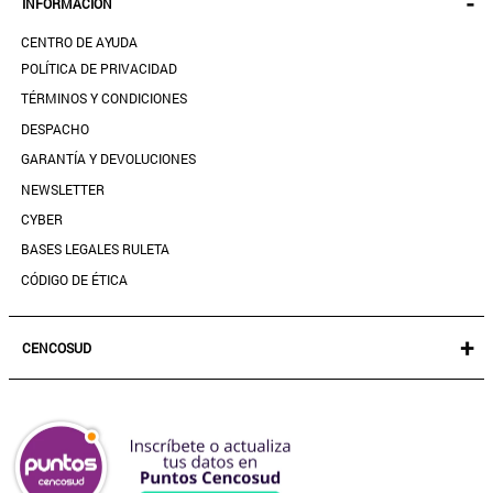
-
INFORMACIÓN
ACCESORIOS
SEGUIR MI PEDIDO
CALZADO
CENTRO DE AYUDA
DESCARGA TU BOLETA AQUÍ
SALE
POLÍTICA DE PRIVACIDAD
MIS FAVORITOS
TÉRMINOS Y CONDICIONES
GUÍA DE TALLAS
DESPACHO
CONTACTANOS
GARANTÍA Y DEVOLUCIONES
TIENDAS
NEWSLETTER
PREGUNTAS FRECUENTES
CYBER
BASES LEGALES RULETA
CÓDIGO DE ÉTICA
+
CENCOSUD
TARJETA CENCOSUD
SEGURO CENCOSUD
VENTA EMPRESA
PARIS