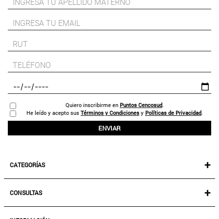
Quiero inscribirme en
Puntos Cencosud
.
He leído y acepto sus
Términos y Condiciones
y
Políticas de Privacidad
.
ENVIAR
+
CATEGORÍAS
NEW IN!
+
CONSULTAS
MUJER
KIDS
MIS PEDIDOS