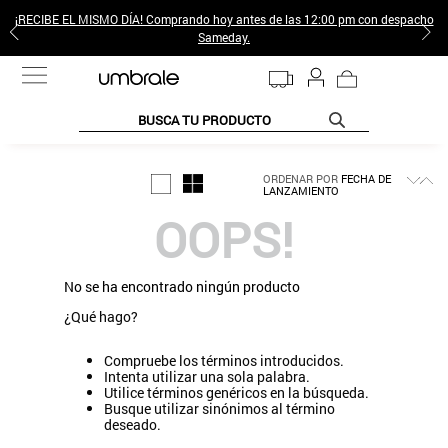
¡RECIBE EL MISMO DÍA! Comprando hoy antes de las 12:00 pm con despacho
Sameday.
BUSCA TU PRODUCTO
TÉRMINOS MÁS BUSCADOS
ORDENAR POR
FECHA DE
LANZAMIENTO
1
.
jeans pantalones
OOPS!
2
.
sweter
3
.
poleras mujer
No se ha encontrado ningún producto
4
.
gamulan
¿Qué hago?
5
.
botas
Compruebe los términos introducidos.
6
.
botin
Intenta utilizar una sola palabra.
Utilice términos genéricos en la búsqueda.
7
.
cafe
Busque utilizar sinónimos al término
deseado.
8
.
collar