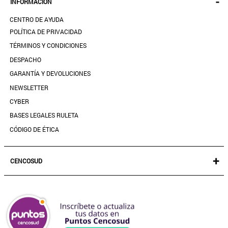
-
INFORMACIÓN
ACCESORIOS
SEGUIR MI PEDIDO
CALZADO
CENTRO DE AYUDA
DESCARGA TU BOLETA AQUÍ
SALE
POLÍTICA DE PRIVACIDAD
MIS FAVORITOS
TÉRMINOS Y CONDICIONES
GUÍA DE TALLAS
DESPACHO
CONTACTANOS
GARANTÍA Y DEVOLUCIONES
TIENDAS
NEWSLETTER
PREGUNTAS FRECUENTES
CYBER
BASES LEGALES RULETA
CÓDIGO DE ÉTICA
+
CENCOSUD
TARJETA CENCOSUD
SEGURO CENCOSUD
VENTA EMPRESA
PARIS