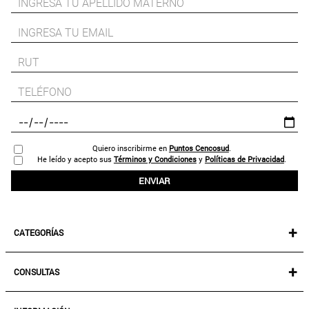
Quiero inscribirme en
Puntos Cencosud
.
He leído y acepto sus
Términos y Condiciones
y
Políticas de Privacidad
.
ENVIAR
+
CATEGORÍAS
NEW IN!
+
CONSULTAS
MUJER
KIDS
MIS PEDIDOS