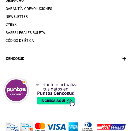
DESPACHO
CONTACTANOS
GARANTÍA Y DEVOLUCIONES
TIENDAS
NEWSLETTER
PREGUNTAS FRECUENTES
CYBER
BASES LEGALES RULETA
CÓDIGO DE ÉTICA
+
CENCOSUD
TARJETA CENCOSUD
SEGURO CENCOSUD
VENTA EMPRESA
PARIS
EASY
JUMBO
SANTA ISABEL