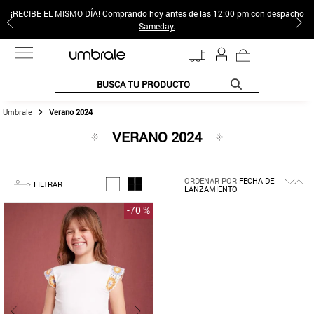
¡RECIBE EL MISMO DÍA! Comprando hoy antes de las 12:00 pm con despacho
Sameday.
BUSCA TU PRODUCTO
Verano 2024
TÉRMINOS MÁS BUSCADOS
VERANO 2024
1
.
jeans pantalones
2
.
poleras mujer
ORDENAR POR
FECHA DE
3
.
sweter
FILTRAR
LANZAMIENTO
4
.
gamulan
-
70 %
5
.
botas
6
.
botin
7
.
cafe
8
.
collar