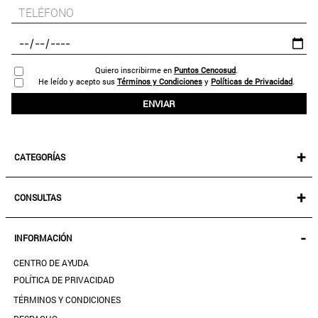
Quiero inscribirme en
Puntos Cencosud
.
He leído y acepto sus
Términos y Condiciones
y
Políticas de Privacidad
.
ENVIAR
+
CATEGORÍAS
NEW IN!
+
CONSULTAS
MUJER
KIDS
MIS PEDIDOS
-
INFORMACIÓN
ACCESORIOS
SEGUIR MI PEDIDO
CALZADO
CENTRO DE AYUDA
DESCARGA TU BOLETA AQUÍ
SALE
POLÍTICA DE PRIVACIDAD
MIS FAVORITOS
TÉRMINOS Y CONDICIONES
GUÍA DE TALLAS