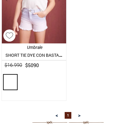
9
.
aros
10
.
blanco
Umbrale
SHORT TIE DYE CON BASTA DESHILACHADA
$
5090
$
16
.
990
<
>
1