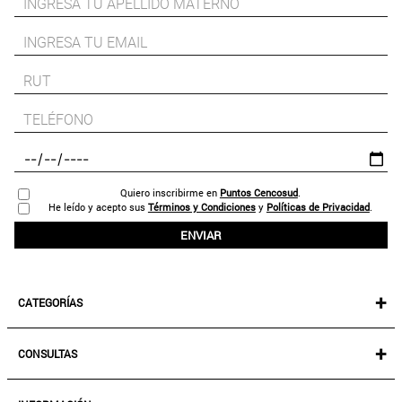
Quiero inscribirme en
Puntos Cencosud
.
He leído y acepto sus
Términos y Condiciones
y
Políticas de Privacidad
.
ENVIAR
+
CATEGORÍAS
NEW IN!
+
CONSULTAS
MUJER
KIDS
MIS PEDIDOS