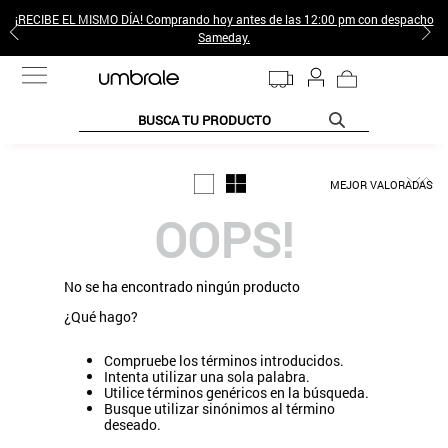
¡RECIBE EL MISMO DÍA! Comprando hoy antes de las 12:00 pm con despacho
Sameday.
BUSCA TU PRODUCTO
TÉRMINOS MÁS BUSCADOS
MEJOR VALORADAS
1
.
jeans pantalones
OOPS!
2
.
sweter
3
.
poleras mujer
No se ha encontrado ningún producto
4
.
gamulan
¿Qué hago?
5
.
botas
Compruebe los términos introducidos.
6
.
botin
Intenta utilizar una sola palabra.
Utilice términos genéricos en la búsqueda.
7
.
cafe
Busque utilizar sinónimos al término
deseado.
8
.
collar