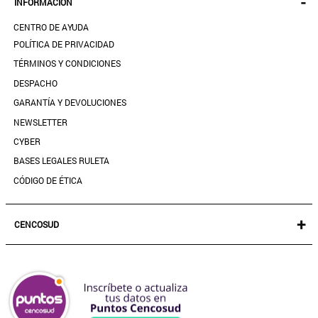
-
INFORMACIÓN
ACCESORIOS
SEGUIR MI PEDIDO
CALZADO
CENTRO DE AYUDA
DESCARGA TU BOLETA AQUÍ
SALE
POLÍTICA DE PRIVACIDAD
MIS FAVORITOS
TÉRMINOS Y CONDICIONES
GUÍA DE TALLAS
DESPACHO
CONTACTANOS
GARANTÍA Y DEVOLUCIONES
TIENDAS
NEWSLETTER
PREGUNTAS FRECUENTES
CYBER
BASES LEGALES RULETA
CÓDIGO DE ÉTICA
+
CENCOSUD
TARJETA CENCOSUD
SEGURO CENCOSUD
VENTA EMPRESA
PARIS