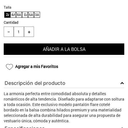
9
.
aros
Talla
12A
4A
8A
10A
6A
3A
10
.
blanco
Cantidad
＋
－
AÑADIR A LA BOLSA
Agregar a mis Favoritos
Descripción del producto
La armonía perfecta entre comodidad absoluta y detalles
románticos de alta tendencia. Diseñado para adaptarse con soltura
a toda ocasión. Este exclusivo modelo pantalón flare cotelé
bordado en la balsa combina hilados premium y una materialidad
seleccionada de alta durabilidad para asegurar una propuesta de
vestuario única, cómoda y auténtica.