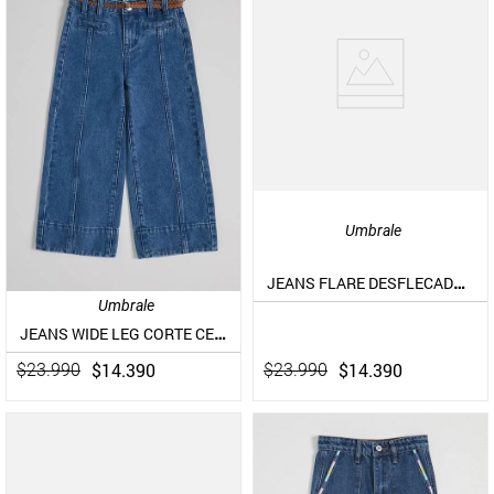
Umbrale
JEANS FLARE DESFLECADO CON CINTURÓN DE PAÑUELO
Umbrale
JEANS WIDE LEG CORTE CENTRAL Y CINTURÓN DE TRENZA
$
14
.
390
$
14
.
390
$
23
.
990
$
23
.
990