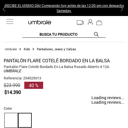
¡RECIBE EL MISMO DÍA! Comprando hoy antes de las 12:00 pm con despacho
Sameday.
BUSCA TU PRODUCTO
TÉRMINOS MÁS BUSCADOS
Kids
Pantalones, Jeans y Calzas
1
.
jeans pantalones
PANTALÓN FLARE COTELÉ BORDADO EN LA BALSA
2
.
gamulan
Pantalón Flare Cotelé Bordado En La Balsa Rosado Abierto 4 12A
UMBRALE
3
.
sweter
Referencia
:
254525013
40 %
$
23
.
990
4
.
botas
$
14
.
390
5
.
poleras mujer
Loading reviews...
Loading reviews...
6
.
botin
Color
7
.
cafe
8
.
collar