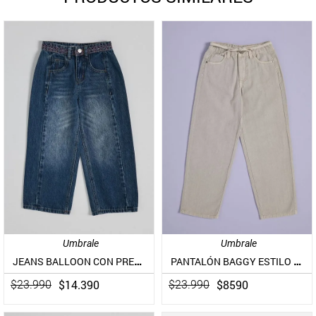
Umbrale
Umbrale
JEANS BALLOON CON PRETINA FULL BORDADA
PANTALÓN BAGGY ESTILO MOM CON DISEÑO
$
14
.
390
$
8590
$
23
.
990
$
23
.
990