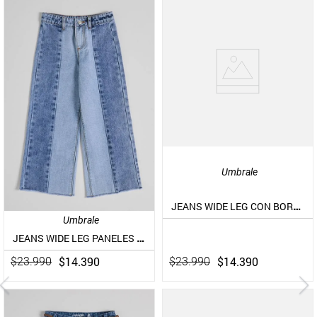
Umbrale
JEANS WIDE LEG CON BORDADO EN LOS COSTADOS
Umbrale
JEANS WIDE LEG PANELES Y BOLSILLOS CON BORDDO
$
14
.
390
$
14
.
390
$
23
.
990
$
23
.
990