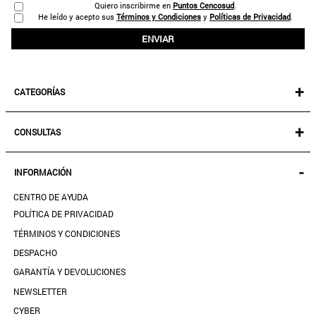
Quiero inscribirme en
Puntos Cencosud
.
He leído y acepto sus
Términos y Condiciones
y
Políticas de Privacidad
.
ENVIAR
+
CATEGORÍAS
NEW IN!
+
CONSULTAS
MUJER
KIDS
MIS PEDIDOS
-
INFORMACIÓN
ACCESORIOS
SEGUIR MI PEDIDO
CALZADO
CENTRO DE AYUDA
DESCARGA TU BOLETA AQUÍ
SALE
POLÍTICA DE PRIVACIDAD
MIS FAVORITOS
TÉRMINOS Y CONDICIONES
GUÍA DE TALLAS
DESPACHO
CONTACTANOS
GARANTÍA Y DEVOLUCIONES
TIENDAS
NEWSLETTER
PREGUNTAS FRECUENTES
CYBER