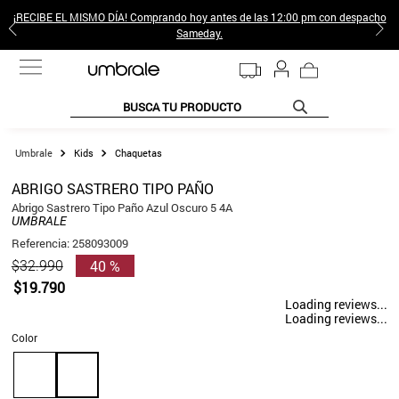
¡RECIBE EL MISMO DÍA! Comprando hoy antes de las 12:00 pm con despacho
Sameday.
BUSCA TU PRODUCTO
TÉRMINOS MÁS BUSCADOS
Kids
Chaquetas
1
.
jeans pantalones
ABRIGO SASTRERO TIPO PAÑO
2
.
sweter
Abrigo Sastrero Tipo Paño Azul Oscuro 5 4A
UMBRALE
3
.
poleras mujer
Referencia
:
258093009
40 %
$
32
.
990
4
.
gamulan
$
19
.
790
5
.
botas
Loading reviews...
Loading reviews...
6
.
botin
Color
7
.
cafe
8
.
collar