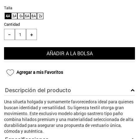
9
.
aros
Talla
4A
3A
10A
6A
8A
12A
10
.
blanco
Cantidad
＋
－
AÑADIR A LA BOLSA
Agregar a mis Favoritos
Descripción del producto
Una silueta holgada y sumamente favorecedora ideal para quienes
buscan identidad y versatilidad. Su ligereza textil otorga gran
movimiento. Este exclusivo modelo abrigo sastrero tipo paño
combina hilados premium y una materialidad seleccionada de alta
durabilidad para asegurar una propuesta de vestuario única,
cómoda y auténtica.