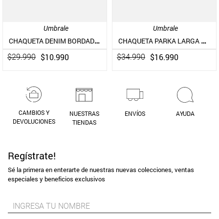
Umbrale
Umbrale
CHAQUETA DENIM BORDADO MINI FLORES
CHAQUETA PARKA LARGA COLOR BLOCK FULL PRINT
$
10
.
990
$
16
.
990
$
29
.
990
$
34
.
990
CAMBIOS Y
NUESTRAS
ENVÍOS
AYUDA
DEVOLUCIONES
TIENDAS
Regístrate!
Sé la primera en enterarte de nuestras nuevas colecciones, ventas
especiales y beneficios exclusivos