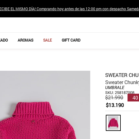
ECIBE EL MISMO DÍA! Comprando hoy antes de las 12:00 pm con despacho Samed
TÉRMINOS MÁS BUSCADOS
ZADO
AROMAS
SALE
GIFT CARD
1
.
jeans pantalones
2
.
sweter
3
.
poleras mujer
SWEATER CHU
4
.
gamulan
Sweater Chunky
UMBRALE
5
.
botas
SKU
:
258187008
40
$
21
.
990
6
.
botin
$
13
.
190
7
.
cafe
8
.
collar
9
.
blanco