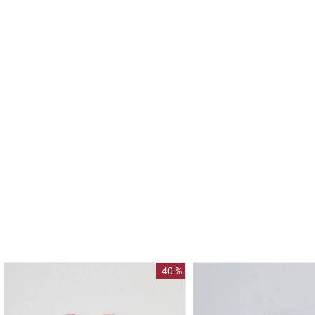
-
40 %