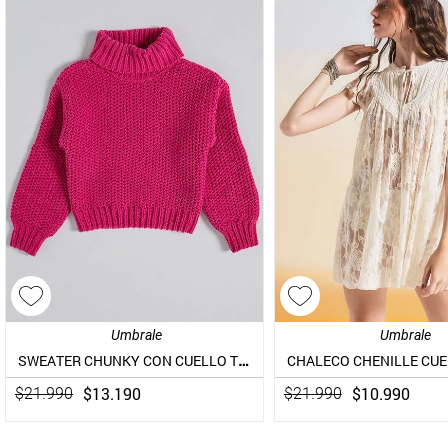
Umbrale
Umbrale
SWEATER CHUNKY CON CUELLO TORTUGA
$
13
.
190
$
10
.
990
$
21
.
990
$
21
.
990