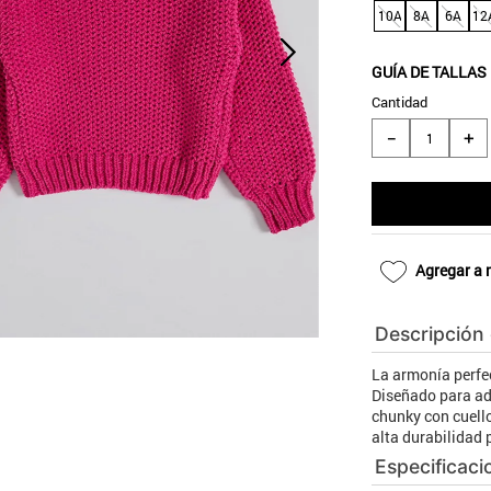
10
.
aros
10A
8A
6A
12
GUÍA DE TALLAS
Cantidad
＋
－
Agregar a 
Descripción
La armonía perfe
Diseñado para ad
chunky con cuell
alta durabilidad
Especificaci