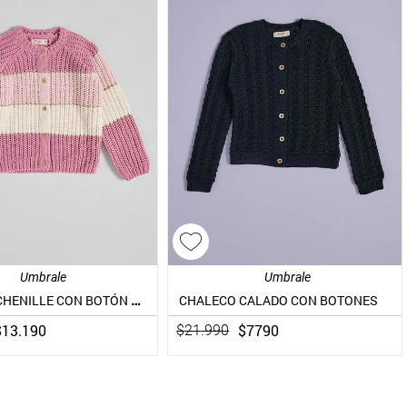
Umbrale
Umbrale
CHALECO CHENILLE CON BOTÓN DE MADERA Y BRILLO
CHALECO CALADO CON BOTONES
$
13
.
190
$
7790
$
21
.
990