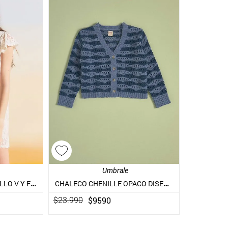
Umbrale
CHALECO CHENILLE CUELLO V Y FLORES BORDADAS
CHALECO CHENILLE OPACO DISEÑO ONDAS FULL COLOR
$
9590
$
23
.
990