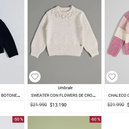
Umbrale
ABRIGO CORDERITO CON BOTONES DE MONTGOMEY
SWEATER CON FLOWERS DE CROCHET EN EL CUELLO
$
13
.
190
$
21
.
990
$
21
.
990
-
50 %
-
60 %