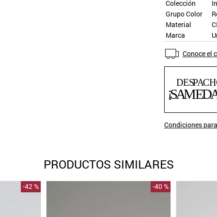
Colección
I
Grupo Color
R
Material
C
Marca
U
Conoce el c
Condiciones para
PRODUCTOS SIMILARES
-
42 %
-
40 %