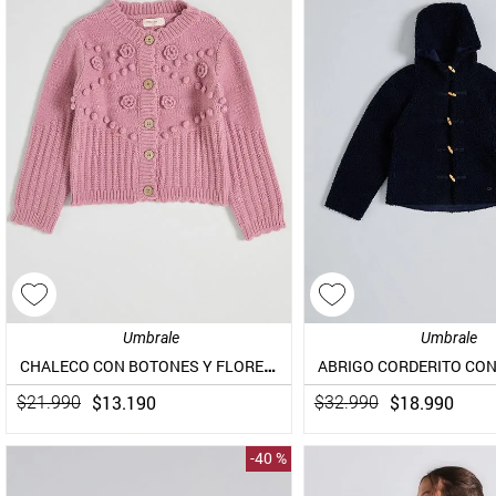
Umbrale
Umbrale
CHALECO CON BOTONES Y FLORES CROCHET
$
13
.
190
$
18
.
990
$
21
.
990
$
32
.
990
-
40 %