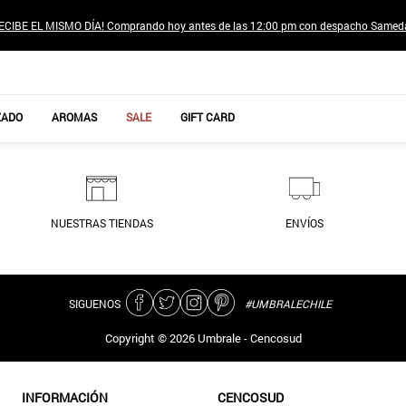
ECIBE EL MISMO DÍA! Comprando hoy antes de las 12:00 pm con despacho Samed
TÉRMINOS MÁS BUSCADOS
ZADO
AROMAS
SALE
GIFT CARD
1
.
jeans pantalones
2
.
sweter
3
.
poleras mujer
NUESTRAS TIENDAS
ENVÍOS
4
.
gamulan
5
.
botas
6
.
botin
SIGUENOS
#UMBRALECHILE
7
.
cafe
Copyright ©
2026
Umbrale - Cencosud
8
.
collar
9
.
aros
INFORMACIÓN
CENCOSUD