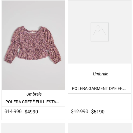
Umbrale
POLERA GARMENT DYE EFECTO LAVADO
Umbrale
POLERA CREPÉ FULL ESTAMPADO APLICACIÓN ELÁSTICOS
$
5190
$
4990
$
12
.
990
$
14
.
990