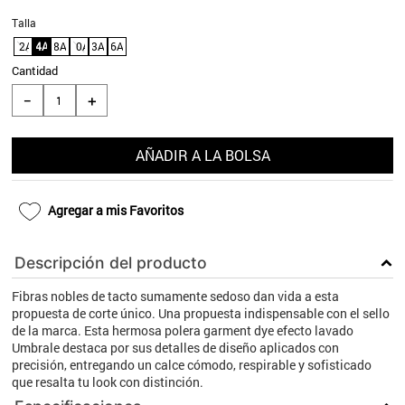
9
.
aros
Talla
12A
4A
8A
10A
3A
6A
10
.
blanco
Cantidad
＋
－
AÑADIR A LA BOLSA
Agregar a mis Favoritos
Descripción del producto
Fibras nobles de tacto sumamente sedoso dan vida a esta
propuesta de corte único. Una propuesta indispensable con el sello
de la marca. Esta hermosa polera garment dye efecto lavado
Umbrale destaca por sus detalles de diseño aplicados con
precisión, entregando un calce cómodo, respirable y sofisticado
que resalta tu look con distinción.