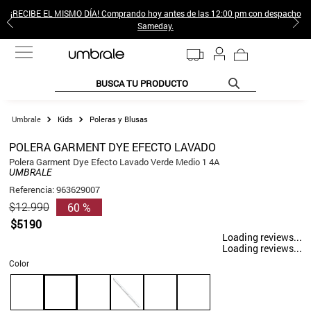
¡RECIBE EL MISMO DÍA! Comprando hoy antes de las 12:00 pm con despacho
Sameday.
BUSCA TU PRODUCTO
TÉRMINOS MÁS BUSCADOS
Kids
Poleras y Blusas
1
.
jeans pantalones
POLERA GARMENT DYE EFECTO LAVADO
2
.
poleras mujer
Polera Garment Dye Efecto Lavado Verde Medio 1 4A
UMBRALE
3
.
sweter
Referencia
:
963629007
60 %
$
12
.
990
4
.
gamulan
$
5190
5
.
botas
Loading reviews...
Loading reviews...
6
.
botin
Color
7
.
cafe
8
.
collar