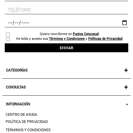
Quiero inscribirme en
Puntos Cencosud
.
He leído y acepto sus
Términos y Condiciones
y
Políticas de Privacidad
.
ENVIAR
+
CATEGORÍAS
NEW IN!
+
CONSULTAS
MUJER
KIDS
MIS PEDIDOS
-
INFORMACIÓN
ACCESORIOS
SEGUIR MI PEDIDO
CALZADO
CENTRO DE AYUDA
DESCARGA TU BOLETA AQUÍ
SALE
POLÍTICA DE PRIVACIDAD
MIS FAVORITOS
TÉRMINOS Y CONDICIONES
GUÍA DE TALLAS