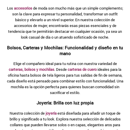
9
.
aros
Los
accesorios
de moda son mucho más que un simple complemento;
son la clave para expresar tu personalidad, transformar un outfit
10
.
blanco
básico y elevarlo a un nivel superior. En nuestra colección de
accesorios de mujer, encontrarás esas piezas esenciales y de
tendencia que te permitirán destacar en cualquier ocasión, ya sea un
look casual de día o un atuendo sofisticado de noche.
Bolsos, Carteras y Mochilas: Funcionalidad y diseño en tu
mano
Elige el compañero ideal para tu rutina con nuestra variedad de
carteras, bolsos y mochilas
. Desde
carteras de cuero
ideales para la
oficina hasta bolsos de tela ligeros para tus salidas de fin de semana,
cada diseño está pensado para combinar estilo con funcionalidad. Una
mochila es la opción perfecta para quienes buscan comodidad sin
sacrificar el estilo.
Joyería: Brilla con luz propia
Nuestra colección de
joyería
está diseñada para añadir un toque de
brillo y significado a tu look. Explora nuestra selección de delicados
collares que pueden llevarse solos o en capas, elegantes aros para