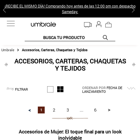
¡RECIBE EL MISMO DÍA! Comprando hoy antes de las 12:00 pm con despacho
Sameday.
BUSCA TU PRODUCTO
Accesorios, Carteras, Chaquetas y Tejidos
TÉRMINOS MÁS BUSCADOS
ACCESORIOS, CARTERAS, CHAQUETAS
1
.
jeans pantalones
Y TEJIDOS
2
.
gamulan
3
.
sweter
ORDENAR POR
FECHA DE
FILTRAR
LANZAMIENTO
4
.
botas
5
.
poleras mujer
>
<
2
3
...
6
1
6
.
botin
7
.
cafe
Accesorios de Mujer: El toque final para un look
8
.
collar
inolvidable