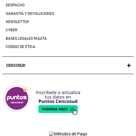
DESPACHO
CONTACTANOS
GARANTÍA Y DEVOLUCIONES
TIENDAS
NEWSLETTER
PREGUNTAS FRECUENTES
CYBER
BASES LEGALES RULETA
CÓDIGO DE ÉTICA
+
CENCOSUD
TARJETA CENCOSUD
SEGURO CENCOSUD
VENTA EMPRESA
PARIS
EASY
JUMBO
SANTA ISABEL