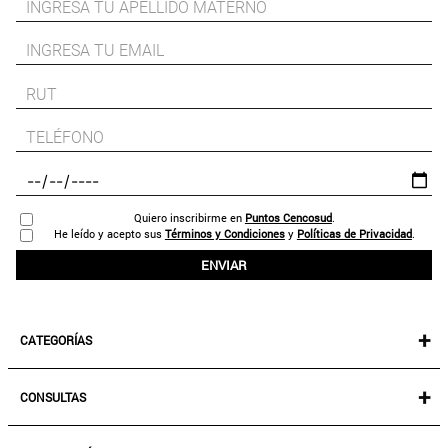
Quiero inscribirme en
Puntos Cencosud
.
He leído y acepto sus
Términos y Condiciones
y
Políticas de Privacidad
.
ENVIAR
+
CATEGORÍAS
NEW IN!
+
CONSULTAS
MUJER
KIDS
MIS PEDIDOS