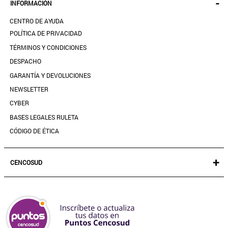
-
INFORMACIÓN
ACCESORIOS
SEGUIR MI PEDIDO
CALZADO
CENTRO DE AYUDA
DESCARGA TU BOLETA AQUÍ
SALE
POLÍTICA DE PRIVACIDAD
MIS FAVORITOS
TÉRMINOS Y CONDICIONES
GUÍA DE TALLAS
DESPACHO
CONTACTANOS
GARANTÍA Y DEVOLUCIONES
TIENDAS
NEWSLETTER
PREGUNTAS FRECUENTES
CYBER
BASES LEGALES RULETA
CÓDIGO DE ÉTICA
+
CENCOSUD
TARJETA CENCOSUD
SEGURO CENCOSUD
VENTA EMPRESA
PARIS