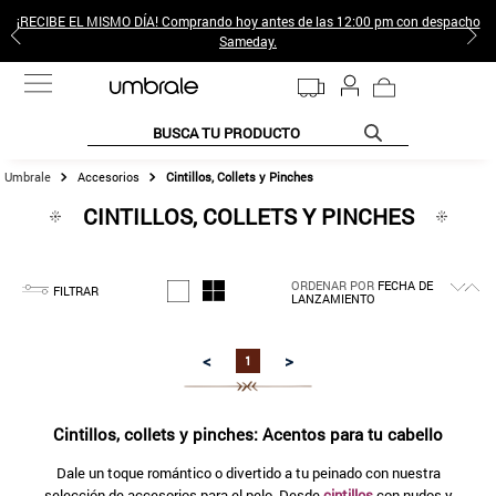
¡RECIBE EL MISMO DÍA! Comprando hoy antes de las 12:00 pm con despacho
Sameday.
BUSCA TU PRODUCTO
Accesorios
Cintillos, Collets y Pinches
CINTILLOS, COLLETS Y PINCHES
ORDENAR POR
FECHA DE
FILTRAR
LANZAMIENTO
<
>
1
Cintillos, collets y pinches: Acentos para tu cabello
Dale un toque romántico o divertido a tu peinado con nuestra
selección de accesorios para el pelo. Desde
cintillos
con nudos y