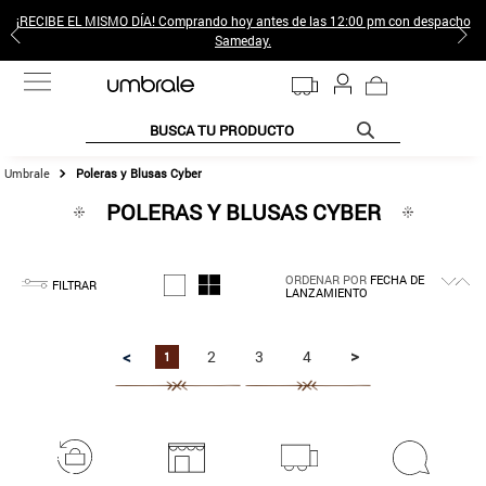
¡RECIBE EL MISMO DÍA! Comprando hoy antes de las 12:00 pm con despacho
Sameday.
BUSCA TU PRODUCTO
Poleras y Blusas Cyber
TÉRMINOS MÁS BUSCADOS
POLERAS Y BLUSAS CYBER
1
.
jeans pantalones
2
.
sweter
ORDENAR POR
FECHA DE
3
.
poleras mujer
FILTRAR
LANZAMIENTO
4
.
gamulan
>
<
2
3
4
1
5
.
botas
6
.
botin
7
.
cafe
8
.
collar