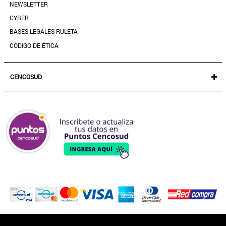
NEWSLETTER
PREGUNTAS FRECUENTES
CYBER
BASES LEGALES RULETA
CÓDIGO DE ÉTICA
+
CENCOSUD
TARJETA CENCOSUD
SEGURO CENCOSUD
VENTA EMPRESA
PARIS
EASY
JUMBO
SANTA ISABEL