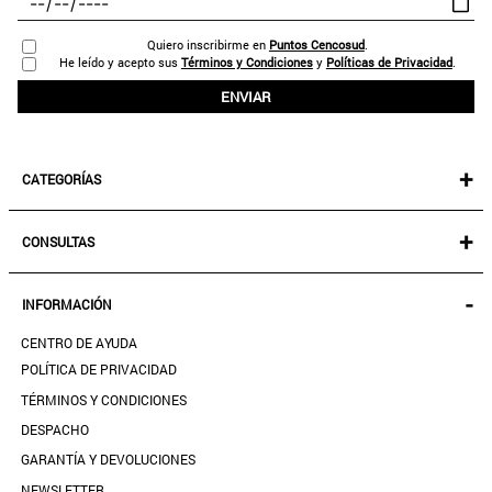
Quiero inscribirme en
Puntos Cencosud
.
He leído y acepto sus
Términos y Condiciones
y
Políticas de Privacidad
.
ENVIAR
+
CATEGORÍAS
NEW IN!
+
CONSULTAS
MUJER
KIDS
MIS PEDIDOS
-
INFORMACIÓN
ACCESORIOS
SEGUIR MI PEDIDO
CALZADO
CENTRO DE AYUDA
DESCARGA TU BOLETA AQUÍ
SALE
POLÍTICA DE PRIVACIDAD
MIS FAVORITOS
TÉRMINOS Y CONDICIONES
GUÍA DE TALLAS
DESPACHO
CONTACTANOS
GARANTÍA Y DEVOLUCIONES
TIENDAS
NEWSLETTER
PREGUNTAS FRECUENTES