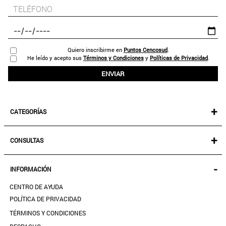
Quiero inscribirme en
Puntos Cencosud
.
He leído y acepto sus
Términos y Condiciones
y
Políticas de Privacidad
.
ENVIAR
+
CATEGORÍAS
NEW IN!
+
CONSULTAS
MUJER
KIDS
MIS PEDIDOS
-
INFORMACIÓN
ACCESORIOS
SEGUIR MI PEDIDO
CALZADO
CENTRO DE AYUDA
DESCARGA TU BOLETA AQUÍ
SALE
POLÍTICA DE PRIVACIDAD
MIS FAVORITOS
TÉRMINOS Y CONDICIONES
GUÍA DE TALLAS