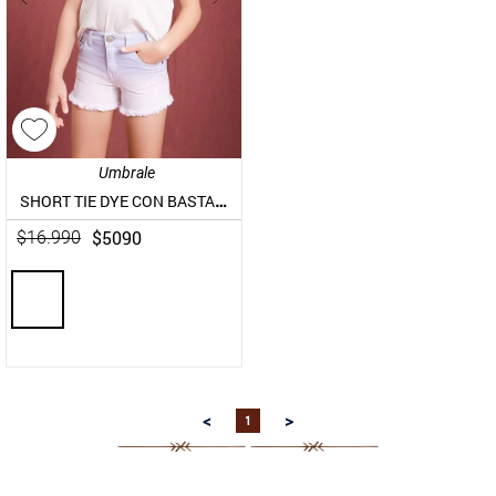
9
.
aros
10
.
blanco
Umbrale
SHORT TIE DYE CON BASTA DESHILACHADA
$
5090
$
16
.
990
<
>
1