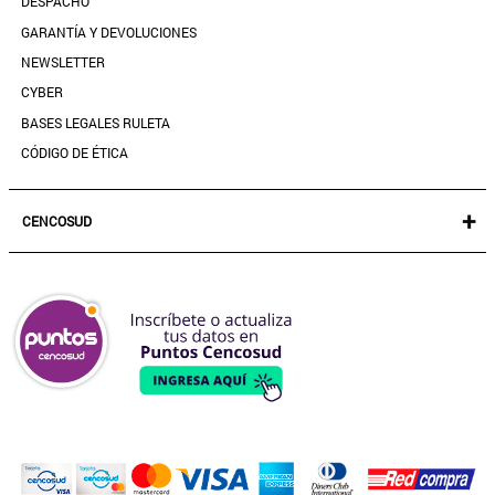
DESPACHO
CONTACTANOS
GARANTÍA Y DEVOLUCIONES
TIENDAS
NEWSLETTER
PREGUNTAS FRECUENTES
CYBER
BASES LEGALES RULETA
CÓDIGO DE ÉTICA
+
CENCOSUD
TARJETA CENCOSUD
SEGURO CENCOSUD
VENTA EMPRESA
PARIS
EASY
JUMBO
SANTA ISABEL