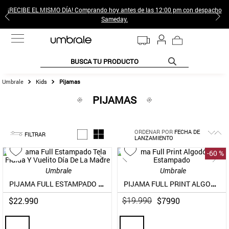
¡RECIBE EL MISMO DÍA! Comprando hoy antes de las 12:00 pm con despacho
Sameday.
BUSCA TU PRODUCTO
Kids
Pijamas
TÉRMINOS MÁS BUSCADOS
PIJAMAS
1
.
jeans pantalones
2
.
sweter
ORDENAR POR
FECHA DE
3
.
poleras mujer
FILTRAR
LANZAMIENTO
4
.
gamulan
-
60 %
5
.
botas
Umbrale
Umbrale
PIJAMA FULL ESTAMPADO TELA FLUIDA Y VUELITO DÍA DE LA MADRE
PIJAMA FULL PRINT ALGODÓN FULL ESTAMPADO
6
.
botin
$
22
.
990
$
7990
$
19
.
990
7
.
cafe
8
.
collar