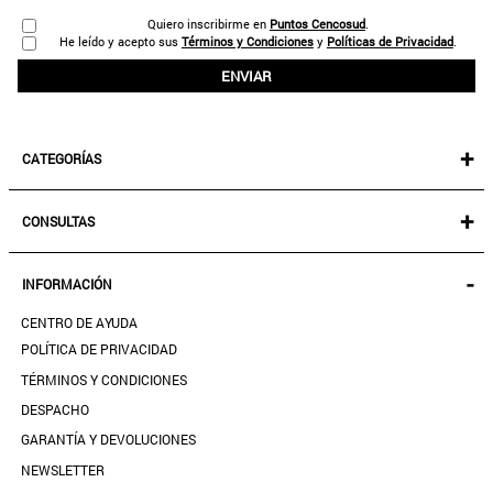
Quiero inscribirme en
Puntos Cencosud
.
He leído y acepto sus
Términos y Condiciones
y
Políticas de Privacidad
.
ENVIAR
+
CATEGORÍAS
NEW IN!
+
CONSULTAS
MUJER
KIDS
MIS PEDIDOS
-
INFORMACIÓN
ACCESORIOS
SEGUIR MI PEDIDO
CALZADO
CENTRO DE AYUDA
DESCARGA TU BOLETA AQUÍ
SALE
POLÍTICA DE PRIVACIDAD
MIS FAVORITOS
TÉRMINOS Y CONDICIONES
GUÍA DE TALLAS
DESPACHO
CONTACTANOS
GARANTÍA Y DEVOLUCIONES
TIENDAS
NEWSLETTER
PREGUNTAS FRECUENTES